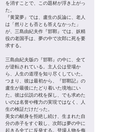
を消すことで、この題材が浮き上がっ
た。 
『黄粱夢』では、盧⽣の反論に、老⼈
は「然りとも否とも答えなかった」
が、三島由紀夫作『邯鄲』では、妖精
役の老国手は、夢の中で次郎に死を要
求する。 
三島由紀夫版の『邯鄲』の中に、全て
が逆転されている。主⼈公は登場か
ら、⼈⽣の道理を知り尽くしていた。 
つまり、彼は最初から、『邯鄲記』の
盧⽣が最後にたどり着いた境地にい
た。彼は伝説の枕を探し、でも求めた
いのは名誉や権力の実現ではなく、⼈
⽣の検証だけだった。 
美女の献身を拒絶し続け、⽣まれた⾃
分の赤子をすぐ殺し、次郎は夢の中に
起きる全てに反発する。登場⼈物を侮