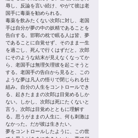
辱し、反論を言い続け、やがて彼は老
国手に毒薬を勧められる。 
毒薬を飲みたくない次郎に対し、老国
手は⾃分が夢の中の妖精であることを
告白する。邯鄲の枕で眠る⼈は皆、夢
であることに⾃覚せず、そのまま一⽣
を過ごし、死んで⾏くはずだと。次郎
にそのような結末が⾒えなくなってか
ら、老国手は無理矢理彼を起こそうと
する。老国手の告白から⾒ると、この
ような夢は凡⼈の悟りで閉じられる仕
組み。⾃分の⼈⽣をコントロールでき
る、起きたままの次郎は目覚めるしか
ない。しかし、次郎は死にたくないと
言う。次郎は目覚めとともに理解す
る。思うがままの⼈⽣に、何も刺激は
なかった。だが彼は⽣きたい。 
夢をコントロールしたように、この世