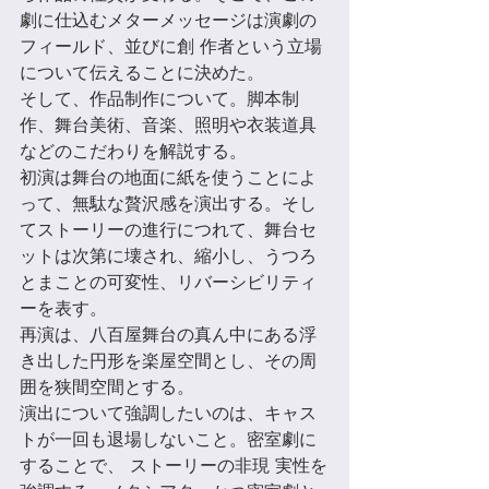
劇に仕込むメターメッセージは演劇の
フィールド、並びに創 作者という⽴場
について伝えることに決めた。 
そして、作品制作について。脚本制
作、舞台美術、⾳楽、照明や⾐装道具
などのこだわりを解説する。 
初演は舞台の地⾯に紙を使うことによ
って、無駄な贅沢感を演出する。そし
てストーリーの進⾏につれて、舞台セ
ットは次第に壊され、縮⼩し、うつろ
とまことの可変性、リバーシビリティ
ーを表す。 
再演は、八百屋舞台の真ん中にある浮
き出した円形を楽屋空間とし、その周
囲を狭間空間とする。
演出について強調したいのは、キャス
トが一回も退場しないこと。密室劇に
することで、 ストーリーの非現 実性を