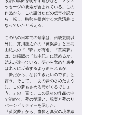
政治の腐敗を明かす運びなど、メタメ
ッセージの要素が含まれている。この
作品から、この話はただの伝奇⼩説か
ら一転し、時勢を批判する大衆演劇に
なっていたと考える。 
この話の日本での翻案は、伝統芸能以
外に、芥川龍之介の『黄粱夢』と三島
由紀夫の『邯鄲』が有名。『黄粱夢』
は、短縮版の『枕中記』に読めるが、
結末が違っている。夢から覚めた盧⽣
は老⼈に反省するよう迫られるが、
「夢だから、なお⽣きたいのです」と
言う。そして、「あの夢のさめたよう
に、この夢もさめる時がくるでしょ
う。」の一言で、この題材の作品の中
で初めて、夢の循環と、現実と夢のリ
バーシビリティーを示した。 
『黄粱夢』から、虚像と真実の境界線