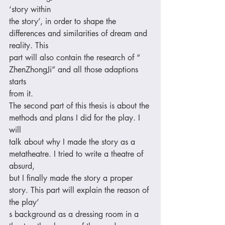
‘story within 
the story’, in order to shape the 
differences and similarities of dream and 
reality. This 
part will also contain the research of “ 
ZhenZhongJi” and all those adaptions 
starts 
from it. 
The second part of this thesis is about the 
methods and plans I did for the play. I 
will 
talk about why I made the story as a 
metatheatre. I tried to write a theatre of 
absurd, 
but I finally made the story a proper 
story. This part will explain the reason of 
the play’ 
s background as a dressing room in a 