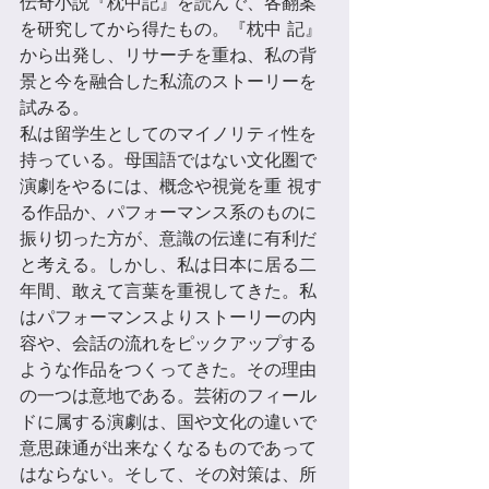
伝奇⼩説『枕中記』を読んで、各翻案
を研究してから得たもの。『枕中 記』
から出発し、リサーチを重ね、私の背
景と今を融合した私流のストーリーを
試みる。 
私は留学⽣としてのマイノリティ性を
持っている。母国語ではない⽂化圏で
演劇をやるには、概念や視覚を重 視す
る作品か、パフォーマンス系のものに
振り切った⽅が、意識の伝達に有利だ
と考える。しかし、私は日本に居る二
年間、敢えて言葉を重視してきた。私
はパフォーマンスよりストーリーの内
容や、会話の流れをピックアップする
ような作品をつくってきた。その理由
の一つは意地である。芸術のフィール
ドに属する演劇は、国や⽂化の違いで
意思疎通が出来なくなるものであって
はならない。そして、その対策は、所