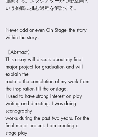
強調する。メタシアターかつ密室劇と
いう挑戦に挑む過程を解説する。 
Never odd or even On Stage- the story 
within the story - 
【Abstract】 
This essay will discuss about my final 
major project for graduation and will 
explain the 
route to the completion of my work from 
the inspiration till the onstage. 
I used to have strong interest on play 
writing and directing. I was doing 
scenography 
works during the past two years. For the 
final major project. I am creating a 
stage play 