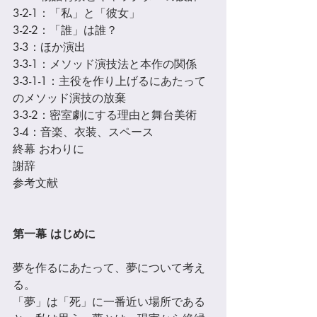
3-2-1：「私」と「彼女」
3-2-2：「誰」は誰？ 
3-3：ほか演出 
3-3-1：メソッド演技法と本作の関係 
3-3-1-1：主役を作り上げるにあたって
のメソッド演技の放棄 
3-3-2：密室劇にする理由と舞台美術 
3-4：⾳楽、⾐装、スペース 
終幕 おわりに 
謝辞
参考⽂献
第一幕 はじめに 
夢を作るにあたって、夢について考え
る。 
「夢」は「死」に一番近い場所である