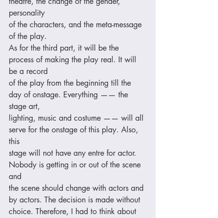
theatre, the change of the gender, 
personality 
of the characters, and the meta-message 
of the play. 
As for the third part, it will be the 
process of making the play real. It will 
be a record 
of the play from the beginning till the 
day of onstage. Everything —— the 
stage art, 
lighting, music and costume —— will all 
serve for the onstage of this play. Also, 
this 
stage will not have any entre for actor. 
Nobody is getting in or out of the scene 
and 
the scene should change with actors and 
by actors. The decision is made without 
choice. Therefore, I had to think about 