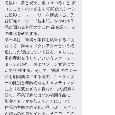
て扱い、夢と現実、虚（うつろ）と 実
（まこと）のはざまを写実 的なシーン
に投影し、ストーリーを構成する。先
⾏研究として、『枕中記』を含む本作
品に関わる各国の⽂芸作 品を調べ、そ
の進化を研究する。 
第三幕は、筆者が本作を執筆するにあ
たって、脚本をメタシアターという構
造にした理由について語る。さら に、
不条理劇を作りたいというファースト
タッチの進⾏、およびプラン変更につ
いて説 明する。そして、物語 のステー
ジを劇場楽屋にする理由、キャラクタ
ーの性別と年齢構成をキャスティング
により改変せざるを得なか った経緯を
語る。不条理劇なはずの初期作品に、
衝突とドラマを加えることによって、
作品の⽅向性の変化が⾒ られ、そこか
ら作品の性質が変わる。そこで、この