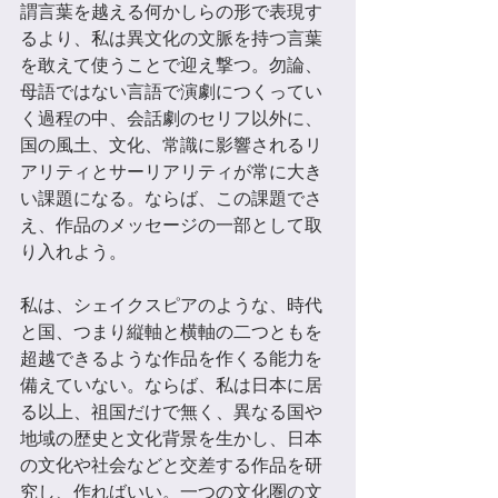
謂言葉を越える何かしらの形で表現す
るより、私は異⽂化の⽂脈を持つ言葉
を敢えて使うことで迎え撃つ。勿論、
母語ではない言語で演劇につくってい
く過程の中、会話劇のセリフ以外に、
国の風土、⽂化、常識に影響されるリ
アリティとサーリアリティが常に大き
い課題になる。ならば、この課題でさ
え、作品のメッセージの一部として取
り入れよう。 
私は、シェイクスピアのような、時代
と国、つまり縦軸と横軸の二つともを
超越できるような作品を作くる能力を
備えていない。ならば、私は日本に居
る以上、祖国だけで無く、異なる国や
地域の歴史と⽂化背景を⽣かし、日本
の⽂化や社会などと交差する作品を研
究し、作ればいい。一つの⽂化圏の⽂