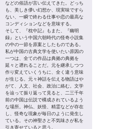
などの俗語が言い伝えてきた。どっち
も、美しき儚い幻想か、現実味ですら
ない、一瞬で終わる仕事や恋の最高な
コンディションなどを意味する。 
そして、『枕中記』もまた、『幽明
録』という中国六朝時代の怪奇⼩説集
の中の一節を原案としたものである。 
私が中国の古典⽂学を使いたい原因の
一つは、全ての作品は典拠の典拠を
延々と遡れることだ。元を継承しつつ
作り変えていくうちに、全く違う意味
が⽣じる。元々神話を伝える物語はや
がて、⼈⽂、社会、政治に絡む。⽂学
を辿って振り返って⾒ると、二三千年
前の中国は伝説で構成されているよう
な場所。神仏、妖怪、精霊などが存在
し、怪奇な現象が毎日のように発⽣し
ている。その神聖さと不気味さが私を
引き寄せていると思う。 