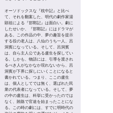
オーソドックスな『枕中記』と比べ
て、それを翻案した、明代の劇作家湯
顕祖による『邯鄲記』は⾯白い。劇に
したせいか、『邯鄲記』にはドラマが
ある。この作品の中、夢の趣旨を提示
する役の老⼈は、八仙のうち一⼈、呂
洞賓になっている。そして、呂洞賓
は、⾃ら主⼈公である盧⽣を探してい
る。しかも、物語には、引導を渡され
るべき⼈がなかなか現れないから、呂
洞賓が下界に探しにいくことになると
書かれている。つまり、ここの盧⽣
は、個⼈としてでは無く、選ばれた民
衆の代表者になっている。そして、夢
の中の盧⽣は、科挙に受かったのでは
なく、賄賂で官途を始まったことにな
る。この時の劇には、すでに明時代の