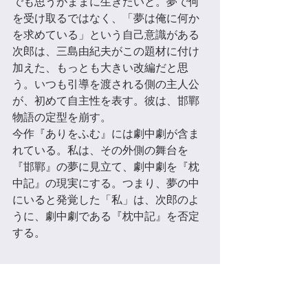
でも思うがままに⽣きたいと。夢で何
を受け取るではなく、「夢は俺に何か
を求めている」という⾃己意識がある
次郎は、三島由紀夫がこの題材に付け
加えた、もっとも大きい改編だと思
う。いつも引導を渡される側の主⼈公
が、初めて⾃主性を表す。彼は、邯鄲
物語の定型を崩す。 
今作『ありをふむ』には劇中劇が含ま
れている。私は、その外側の舞台を
『邯鄲』の夢に⾒⽴て、劇中劇を『枕
中記』の現実にする。つまり、夢の中
にいると発覚した「私」は、次郎のよ
うに、劇中劇である『枕中記』を否定
する。 
2−2：『荘子』 