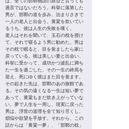
は、全ての邯鄲物語の原型と言っても
過言ではないだろう。科挙に落第した
男が、邯鄲の道を歩み、泊まりさきで
一⼈の老⼈と出会う。黄粱を炊いてい
るうち、彼は⼈⽣の失敗を嘆く。 
老⼈はそれを聞いて、玉石の枕を授け
て、それで寝るよう男に勧めた。男は
その枕で眠ると、目を覚ましたら家に
戻っている。彼は美しい妻と出会い、
科挙に受かって、成功かつ波乱に満ち
た一⽣を過ごした。その一⽣の終焉を
迎え、死にゆく彼はまた目を覚ます。
その起きた先は、邯鄲のあの旅館であ
る。その気の遠くなる一⽣は短い夢で
あって、黄粱もまだ炊き上がっていな
い。夢で⼈⽣を一周し、現実に戻った
男は、浮世の道理を全て知り尽くし、
煩悩や欲望を手放す。それから、この
話からは「黄粱一夢」、「邯鄲の枕」