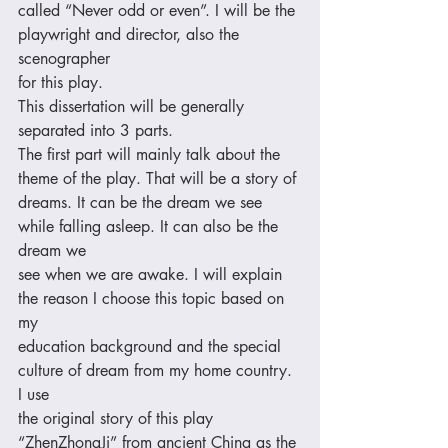
called “Never odd or even”. I will be the 
playwright and director, also the 
scenographer 
for this play. 
This dissertation will be generally 
separated into 3 parts. 
The first part will mainly talk about the 
theme of the play. That will be a story of 
dreams. It can be the dream we see 
while falling asleep. It can also be the 
dream we 
see when we are awake. I will explain 
the reason I choose this topic based on 
my 
education background and the special 
culture of dream from my home country. 
I use 
the original story of this play 
“ZhenZhongJi” from ancient China as the 