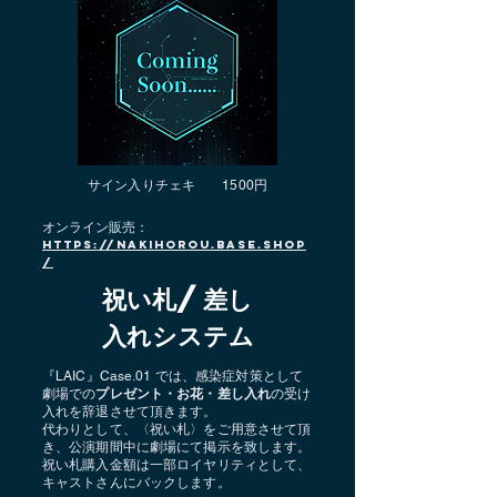
サイン入りチェキ 1500円
​オンライン販売：
https://nakihorou.base.shop
/
祝い札/差し
入れシステム
『LAIC』Case.01 では、感染症対策として
劇場での
プレゼント・お花・差し入れ
の受け
入れを辞退させて頂きます。
代わりとして、〈祝い札〉をご用意させて頂
き、公演期間中に劇場にて掲示を致します。
祝い札購入金額は一部ロイヤリティとして、
キャストさんにバックします。