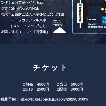
​チケット
□前売 4500円 □当日 5000円
□U18 2500円 □配信 3000円
観劇予約：
https://ticket.corich.jp/apply/282980/001/