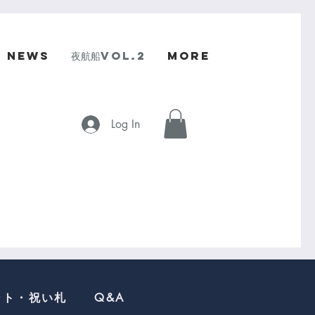
NEWS
夜航船Vol.2
More
Log In
ント・祝い札
Q&A