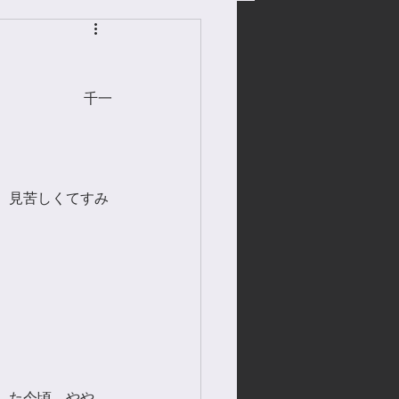
千一
、見苦しくてすみ
した今頃、やや、