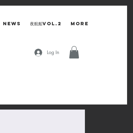
NEWS
夜航船Vol.2
More
Log In