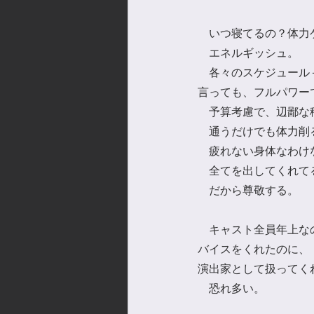
　いつ寝てるの？体力
　エネルギッシュ。
　各々のスケジュール
言っても、フルパワー
　予算考慮で、辺鄙な
　通うだけでも体力削
　疲れない身体なわけ
　全てを出してくれて
　だから尊敬する。
　キャスト全員年上な
バイスをくれたのに、
演出家として扱ってく
　恐れ多い。